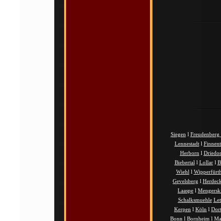
Siegen
l
Freudenberg
Lennestadt
l
Finnen
Herborn
l
Driedor
Biebertal
l
Lollar
l
B
Wiehl
l
Wipperfürt
Gevelsberg
l
Herdec
Laaspe
l
Mengersk
Schalksmuehle
Le
Kerpen
l
Köln
l
Dor
Bonn
l
Bornheim
l
Ma