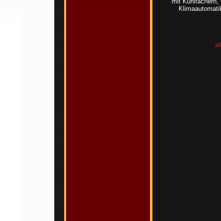
mit Kühlfächern,
Klimaautomati
ab