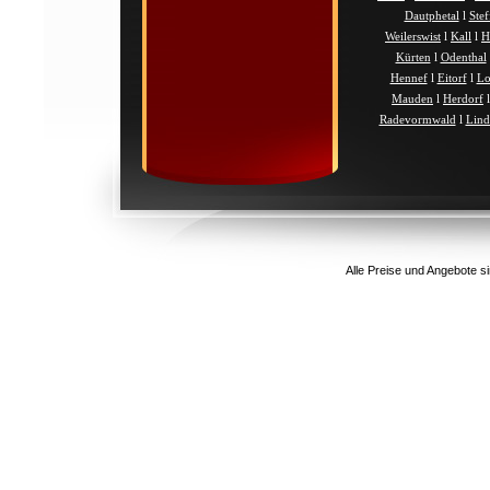
Dautphetal
l
Ste
Weilerswist
l
Kall
l
H
Kürten
l
Odenthal
Hennef
l
Eitorf
l
Lo
Mauden
l
Herdorf
Radevormwald
l
Lind
Alle Preise und Angebote si