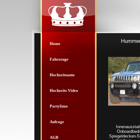
Hummer 
Home
Fahrzeuge
Hochzeitsauto
Hochzeits Video
Partylimo
Anfrage
Innenausstatt
Onboardbedie
Spiegeldecken-St
AGB